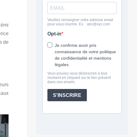
Rémi
ence
s de
eurs
caux