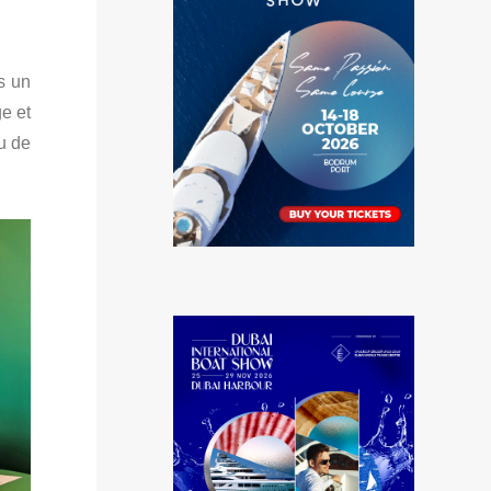
s un
e et
u de