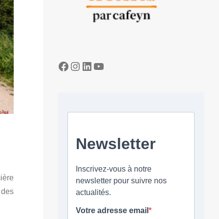
Facebook
Instagram
LinkedIn
YouTube
ière
 des