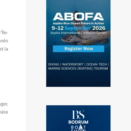
Île-
nnés
et la
ger,
hère