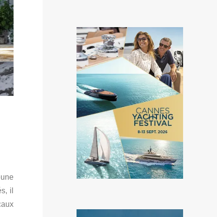
eune
s, il
caux