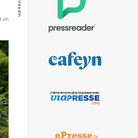
LinkedIn
t un