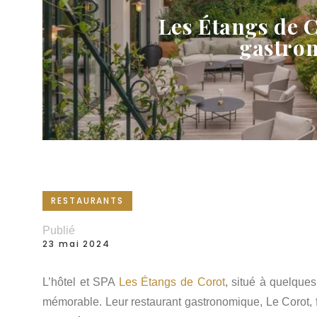
Les Étangs de C
gastron
RESTAURANTS
Publié
23 mai 2024
L’hôtel et SPA
Les Étangs de Corot
, situé à quelque
mémorable. Leur restaurant gastronomique, Le Corot, f