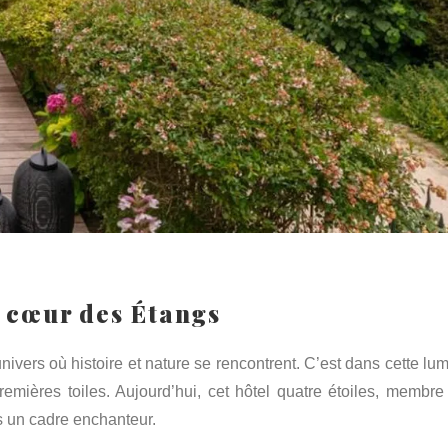
 cœur des Étangs
ivers où histoire et nature se rencontrent. C’est dans cette lum
remières toiles. Aujourd’hui, cet hôtel quatre étoiles, membre
 un cadre enchanteur.