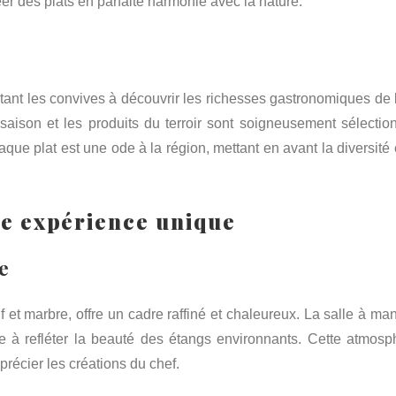
r des plats en parfaite harmonie avec la nature.
ant les convives à découvrir les richesses gastronomiques de l’
aison et les produits du terroir sont soigneusement sélectio
que plat est une ode à la région, mettant en avant la diversité 
e expérience unique
e
 et marbre, offre un cadre raffiné et chaleureux. La salle à man
e à refléter la beauté des étangs environnants. Cette atmosp
récier les créations du chef.