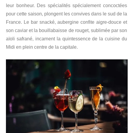
leur bonheur. Des spécialités spécialement concoctées
pour cette saison, plongent les convives dans le sud de la
France. Le bar snacké, aubergine confite aigre-douce et
son caviar et la bouillabaisse de rouget, sublimée par son
aïoli safrané, incarnent la quintessence de la cuisine du
Midi en plein centre de la capitale.