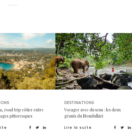
IONS
DESTINATIONS
, road trip côtier entre
Voyager avec du sens : les doux
llages pittoresques
géants du Mondulkiri
uite
Lire la suite