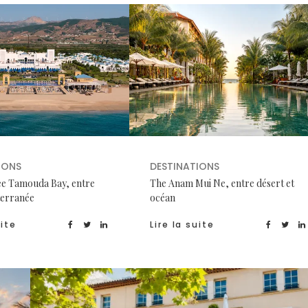
IONS
DESTINATIONS
e Tamouda Bay, entre
The Anam Mui Ne, entre désert et
terranée
océan
uite
Lire la suite