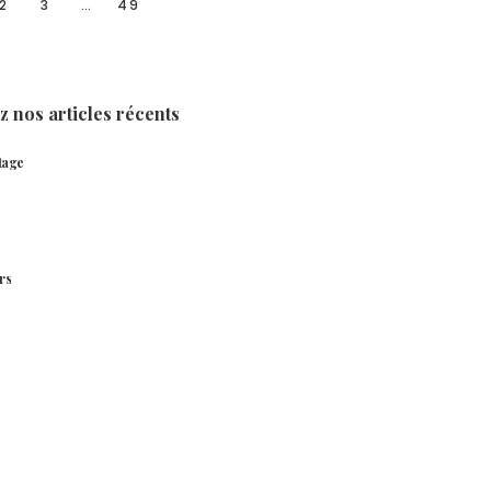
2
3
…
49
 nos articles récents
tage
rs