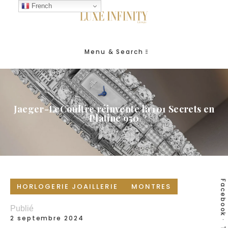
French
Menu & Search
Jaeger-LeCoultre réinvente la 101 Secrets en
Platine 950
Facebook
HORLOGERIE JOAILLERIE
MONTRES
Publié
2 septembre 2024