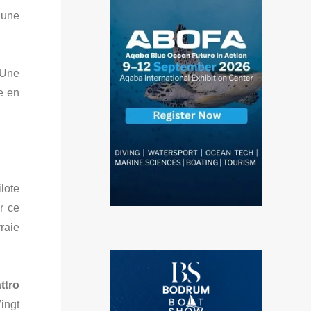
 une
 Une
e en
lote
r ce
raie
ttro
ingt