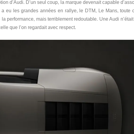
eption d’Audi. D’un seul coup, la marque devenait capable d’asso
l y a eu les grandes années en rallye, le DTM, Le Mans, toute c
 la performance, mais terriblement redoutable. Une Audi n’était
celle que l’on regardait avec respect.