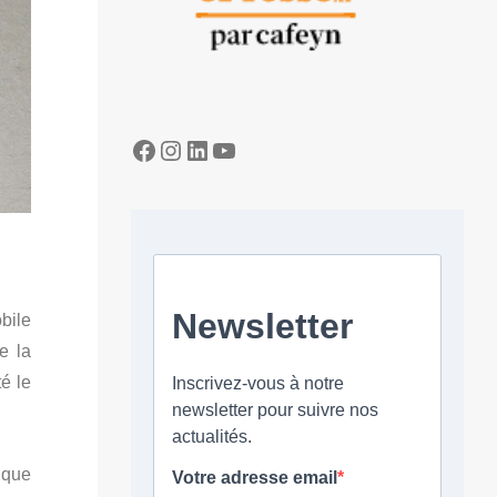
Facebook
Instagram
LinkedIn
YouTube
bile
e la
é le
 que