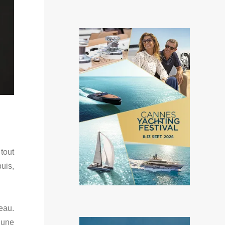
tout
uis,
eau.
 une