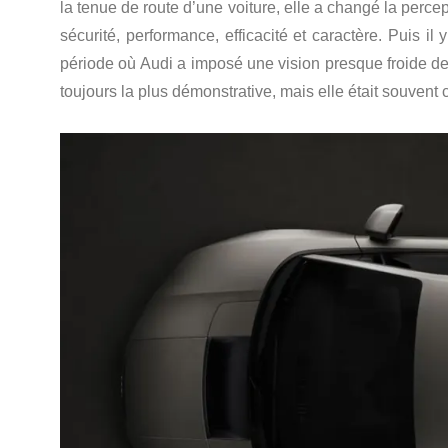
la tenue de route d’une voiture, elle a changé la perc
sécurité, performance, efficacité et caractère. Puis i
période où Audi a imposé une vision presque froide de
toujours la plus démonstrative, mais elle était souvent 