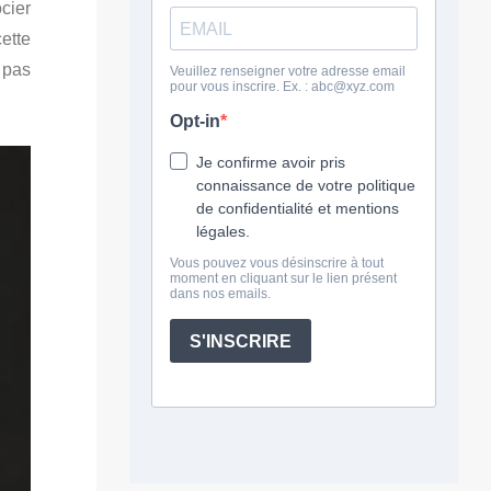
cier
ette
 pas