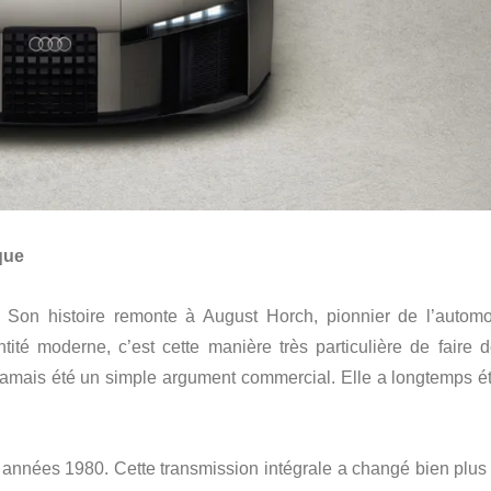
que
Son histoire remonte à August Horch, pionnier de l’automo
té moderne, c’est cette manière très particulière de faire d
jamais été un simple argument commercial. Elle a longtemps ét
des années 1980. Cette transmission intégrale a changé bien plus