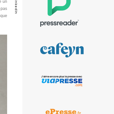
LinkedIn
e un
 pas
sque