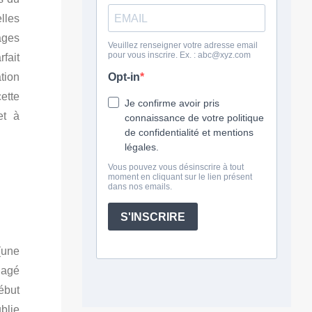
lles
ages
fait
tion
ette
et à
(une
gagé
ébut
ublie