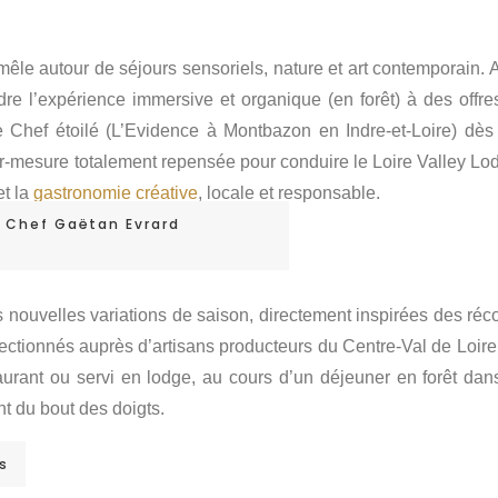
 mêle autour de séjours sensoriels, nature et art contemporain. 
dre l’expérience immersive et organique (en forêt) à des offre
 le Chef étoilé (L’Evidence à Montbazon en Indre-et-Loire) dès
sur-mesure totalement repensée pour conduire le Loire Valley Lo
t la
gastronomie créative
, locale et responsable.
le Chef Gaëtan Evrard
nouvelles variations de saison, directement inspirées des réco
lectionnés auprès d’artisans producteurs du Centre-Val de Loir
taurant ou servi en lodge, au cours d’un déjeuner en forêt dan
t du bout des doigts.
es