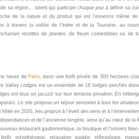
e sa région… talent qui participe chaque jour à définir sa cui
proche de la nature et du produit qui est l’essence même de
ions à travers la vallée de l’Indre et de la Touraine, au cour
ochaines recettes de plantes, de fleurs comestibles ou de b
une heure de
Paris
, dans une forêt privée de 300 hectares cla
ire Valley Lodges est un ensemble de 18 lodges perchés dans
odges ont tous un jacuzzi sur leur terrasse privative. En héberg
emporain. Le site propose un séjour sensoriel à tous les amateur
 hôtel en 2020, lieu propice à l’éveil des sens et à l’émerveill
épendances et de l’ancienne longère, ainsi qu’au cœur de la fo
nouveau restaurant gastronomique, la boutique et l’univers bien-
rêt, sylvothérapie, relaxation guidée, réflexologie, mass