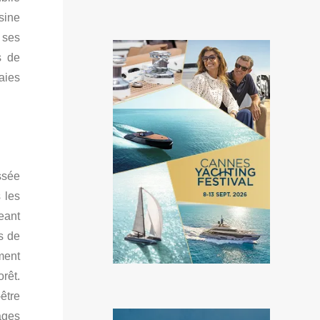
sine
 ses
s de
aies
ssée
 les
eant
s de
ement
rêt.
être
ages