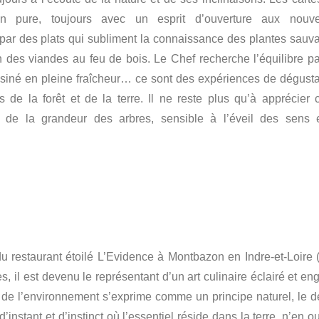
ion pure, toujours avec un esprit d’ouverture aux nouve
par des plats qui subliment la connaissance des plantes sauv
n des viandes au feu de bois. Le Chef recherche l’équilibre par
 cuisiné en pleine fraîcheur… ce sont des expériences de dégusta
de la forêt et de la terre. Il ne reste plus qu’à apprécier c
de la grandeur des arbres, sensible à l’éveil des sens 
u restaurant étoilé L’Evidence à Montbazon en Indre-et-Loire 
 il est devenu le représentant d’un art culinaire éclairé et en
ct de l’environnement s’exprime comme un principe naturel, le d
instant et d’instinct où l’essentiel réside dans la terre, n’en o