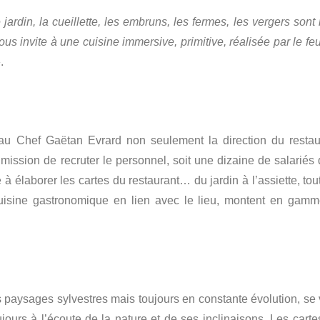
le jardin, la cueillette, les embruns, les fermes, les vergers son
ous invite à une cuisine immersive, primitive, réalisée par le fe
.
é au Chef Gaëtan Evrard non seulement la direction du restau
ission de recruter le personnel, soit une dizaine de salariés 
e à élaborer les cartes du restaurant… du jardin à l’assiette, tou
cuisine gastronomique en lien avec le lieu, montent en gamm
s paysages sylvestres mais toujours en constante évolution, se 
ujours à l’écoute de la nature et de ses inclinaisons. Les carte