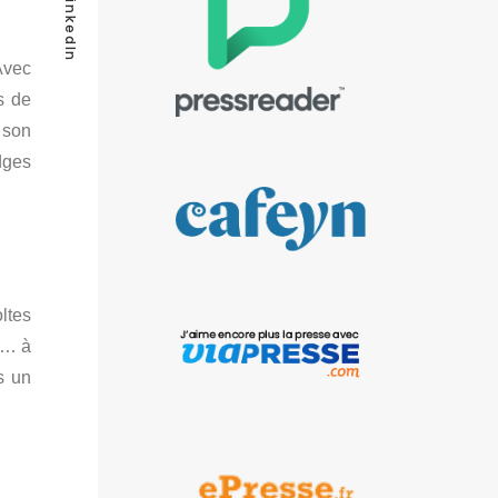
LinkedIn
Avec
s de
 son
dges
ltes
e… à
s un