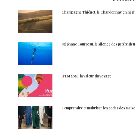
Champagne Thiénot, le Chardonnay en héri
Stéphane Tourreau, le silence des profondeu
IFTM 2026, la valeur du voyage
Comprendre et maîtriser les codes des maiso