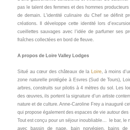
pas le talent des femmes et des hommes producteurs d
de demain. L’identité culinaire du Chef se définit 
créations. Il développe cette identité lors d’excurs
cueillettes sauvages avec l’idée de parfumer ses pr
fraîches collectées en bord de fleuve.
A propos de Loire Valley Lodges
Situé au cœur des châteaux de la
Loire
, à moins d’
zone naturelle protégée à Esvres (Sud de Tours), Lo
arbres, construits sur pilotis à 4 mètres du sol. Les l
des œuvres, ils portent la signature d’un artiste cont
nature et de culture. Anne-Caroline Frey a inauguré cet
qui propose également des espaces de vie autour des d
Tout est conçu pour un séjour inoubliable… le bar, le 
avec bassin de nage, bain norvégien, bains de fo