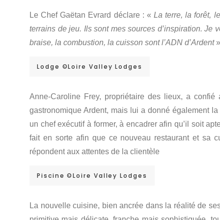
Le Chef Gaëtan Evrard déclare : «
La terre, la forêt, 
terrains de jeu. Ils sont mes sources d’inspiration. Je v
braise, la combustion, la cuisson sont l’ADN d’Ardent
»
Lodge ©Loire Valley Lodges
Anne-Caroline Frey, propriétaire des lieux, a confi
gastronomique Ardent, mais lui a donné également la m
un chef exécutif à former, à encadrer afin qu’il soit apt
fait en sorte afin que ce nouveau restaurant et sa 
répondent aux attentes de la clientèle
Piscine ©Loire Valley Lodges
La nouvelle cuisine, bien ancrée dans la réalité de se
primitive mais délicate, franche mais sophistiquée, to