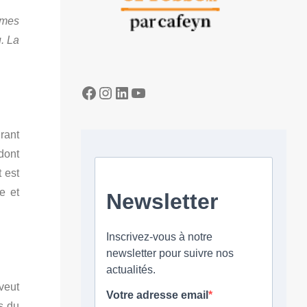
t mes
u. La
Facebook
Instagram
LinkedIn
YouTube
rant
dont
t est
e et
veut
s du