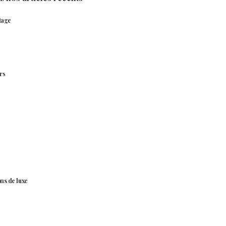
tage
rs
ns de luxe