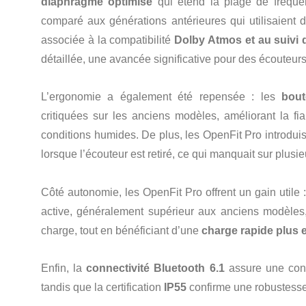
diaphragme optimisé
qui étend la plage de fréque
comparé aux générations antérieures qui utilisaient d
associée à la compatibilité
Dolby Atmos et au suivi d
détaillée, une avancée significative pour des écouteur
L’ergonomie a également été repensée : les
bout
critiquées sur les anciens modèles, améliorant la fia
conditions humides. De plus, les OpenFit Pro introdui
lorsque l’écouteur est retiré, ce qui manquait sur plusi
Côté autonomie, les OpenFit Pro offrent un gain utile 
active, généralement supérieur aux anciens modèles
charge, tout en bénéficiant d’une
charge rapide plus e
Enfin, la
connectivité Bluetooth 6.1
assure une conne
tandis que la certification
IP55
confirme une robustesse 