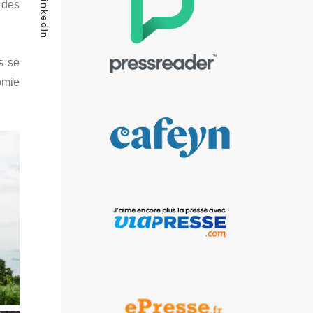
LinkedIn
 des
s se
omie