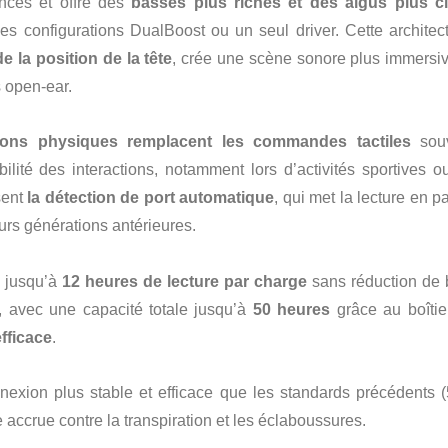
nces et offre des
basses plus riches et des aigus plus cl
es configurations DualBoost ou un seul driver. Cette architect
e la position de la tête
, crée une scène sonore plus immersiv
s open-ear.
ons physiques remplacent les commandes tactiles
souv
bilité des interactions, notamment lors d’activités sportives o
sent
la détection de port automatique
, qui met la lecture en 
eurs générations antérieures.
: jusqu’à
12 heures de lecture par charge
sans réduction de b
, avec une capacité totale jusqu’à
50 heures
grâce au boîtie
fficace
.
xion plus stable et efficace que les standards précédents (5
accrue contre la transpiration et les éclaboussures.