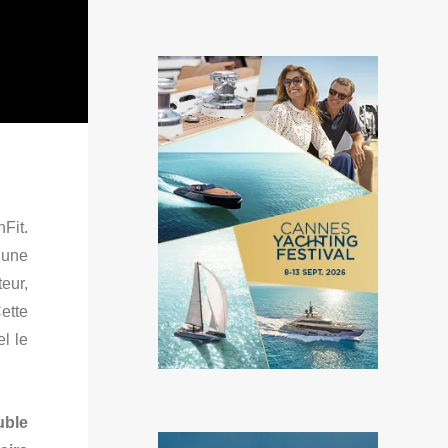
Fit.
une
teur,
ette
l le
uble