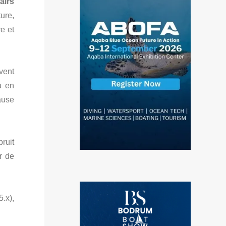
airs
ure,
e et
ent
u en
pause
ruit
r de
.x),