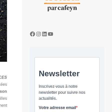
Facebook
Instagram
LinkedIn
YouTube
CES
cées
 son
illes
ment