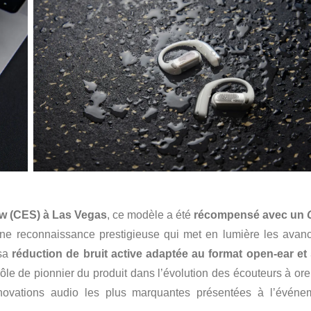
w (CES) à Las Vegas
, ce modèle a été
récompensé avec un
une reconnaissance prestigieuse qui met en lumière les avan
 sa
réduction de bruit active adaptée au format open-ear et
 rôle de pionnier du produit dans l’évolution des écouteurs à ore
nnovations audio les plus marquantes présentées à l’événe