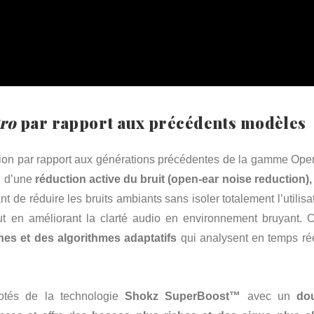
ro
par rapport aux précédents modèles
tion par rapport aux générations précédentes de la gamme Open
on d’une
réduction active du bruit (open-ear noise reduction),
t de réduire les bruits ambiants sans isoler totalement l’utilisa
ut en améliorant la clarté audio en environnement bruyant. C
nes et des algorithmes adaptatifs
qui analysent en temps rée
dotés de la technologie
Shokz SuperBoost™
avec un
do