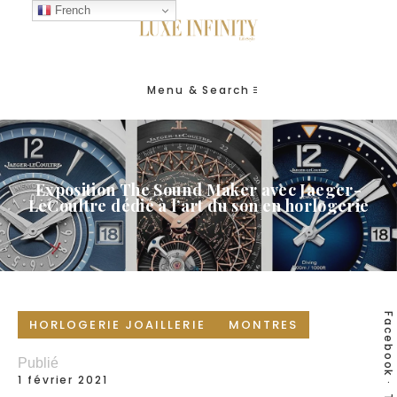
French
Menu & Search
Exposition The Sound Maker avec Jaeger-
LeCoultre dédié à l’art du son en horlogerie
Facebook
HORLOGERIE JOAILLERIE
MONTRES
Publié
1 février 2021