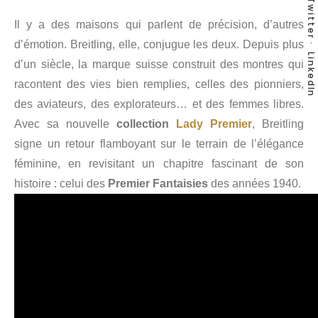
Twitter
Il y a des maisons qui parlent de précision, d’autres
d’émotion. Breitling, elle, conjugue les deux. Depuis plus
LinkedIn
d’un siècle, la marque suisse construit des montres qui
racontent des vies bien remplies, celles des pionniers,
des aviateurs, des explorateurs… et des femmes libres.
Avec sa nouvelle
collection
Lady Premier
, Breitling
signe un retour flamboyant sur le terrain de l’élégance
féminine, en revisitant un chapitre fascinant de son
histoire : celui des
Premier Fantaisies
des années 1940.