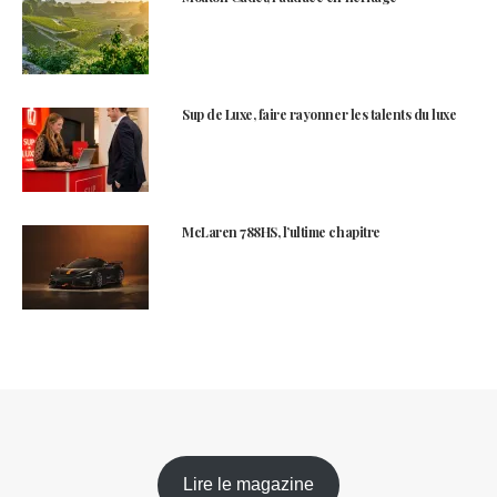
Sup de Luxe, faire rayonner les talents du luxe
McLaren 788HS, l’ultime chapitre
Lire le magazine