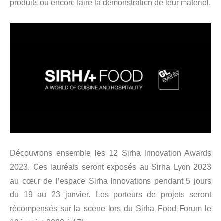
produits ou encore faire la démonstration de leur matériel.
Découvrons ensemble les 12 Sirha Innovation Awards
2023. Ces lauréats seront exposés au Sirha Lyon 2023
au cœur de l’espace Sirha Innovations pendant 5 jours
du 19 au 23 janvier. Les porteurs de projets seront
récompensés sur la scène lors du Sirha Food Forum le