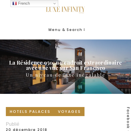
French
Menu & Search
La Résidence 950: un endroit extraordinaire
avec une vue sur San Francisco
Un niveau de luxe inégalable
Facebook
HOTELS PALACES
VOYAGES
Publié
20 décembre 2018