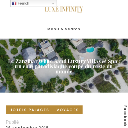
French
Menu & Search
Le Zanzibar White Sand Luxury Villas & Spa :
un coin paradisiaque coupé du reste du
monde
Facebook
HOTELS PALACES
VOYAGES
Publié
26 septembre 2019