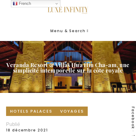
French
Menu & Search
Veranda Resort & Villas Hua Hin Cha-am, une
simplicité intemporelle sur la côte royale
Facebook
HOTELS PALACES
VOYAGES
Publié
18 décembre 2021