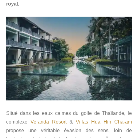
royal.
Situé dans les eaux calmes du golfe de Thaïlande, le
complexe
Veranda
Resort
&
Villas
Hua
Hin
Cha-am
propose une véritable évasion des sens, loin de