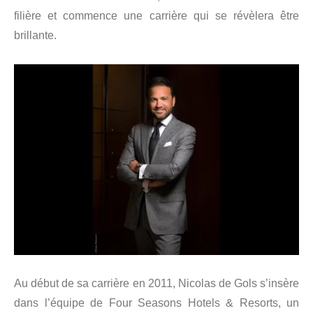
filière et commence une carrière qui se révèlera être
brillante.
Au début de sa carrière en 2011, Nicolas de Gols s’insère
dans l’équipe de Four Seasons Hotels & Resorts, un