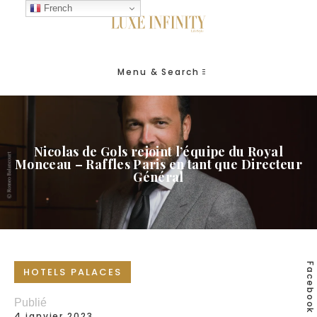
French
Menu & Search
Nicolas de Gols rejoint l’équipe du Royal
Monceau – Raffles Paris en tant que Directeur
Général
Facebook
HOTELS PALACES
Publié
4 janvier 2023