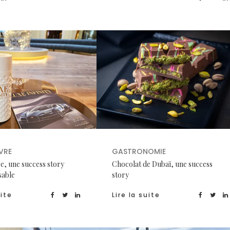
VRE
GASTRONOMIE
pe, une success story
Chocolat de Dubaï, une success
sable
story
uite
Lire la suite