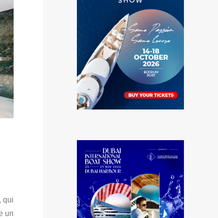
 qui
e un