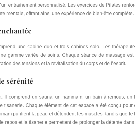
d’un entraînement personnalisé. Les exercices de Pilates renfor
ente mentale, offrant ainsi une expérience de bien-être complète.
 enchantée
rend une cabine duo et trois cabines solo. Les thérapeute
nt une gamme variée de soins. Chaque séance de massage est
ration des tensions et la revitalisation du corps et de l’esprit.
de sérénité
spa. Il comprend un sauna, un hammam, un bain à remous, un 
ne tisanerie. Chaque élément de cet espace a été conçu pour of
mam purifient la peau et détendent les muscles, tandis que le 
e de repos et la tisanerie permettent de prolonger la détente dan