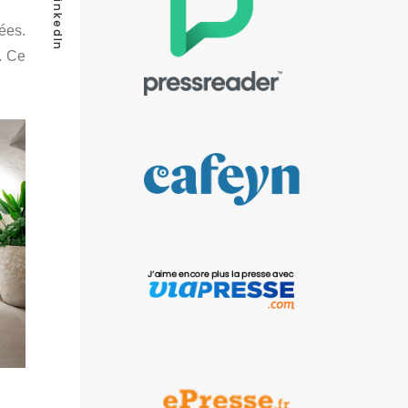
LinkedIn
ées.
. Ce