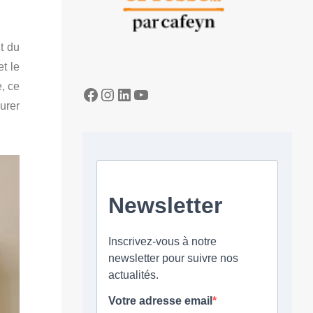
t du
t le
e, ce
Facebook
Instagram
LinkedIn
YouTube
urer