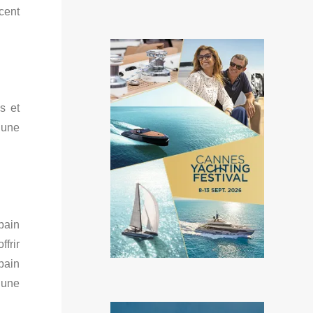
cent
s et
 une
bain
frir
bain
s une