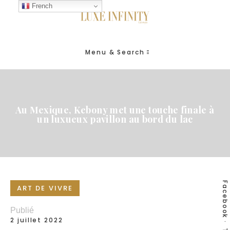
French
Menu & Search
Au Mexique, Kebony met une touche finale à
un luxueux pavillon au bord du lac
Facebook
ART DE VIVRE
Publié
2 juillet 2022