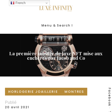
French
Menu & Search
La première montre de luxe NFT mise aux
enchères par Jacob and Co
Facebook
HORLOGERIE JOAILLERIE
MONTRES
Publié
20 avril 2021