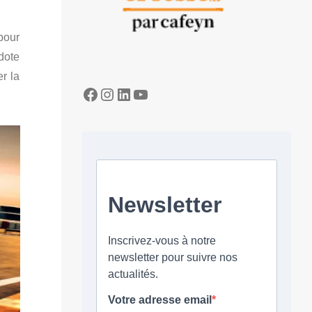
pour
dote
er la
Facebook
Instagram
LinkedIn
YouTube