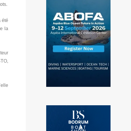
ots.
 été
e la
teur
STO,
’elle