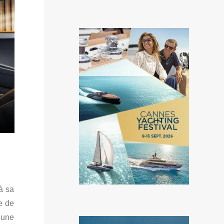
à sa
e de
 une