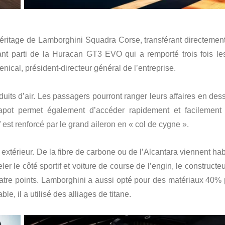
héritage de Lamborghini Squadra Corse, transférant directement
nt parti de la Huracan GT3 EVO qui a remporté trois fois le
ical, président-directeur général de l’entreprise.
duits d’air. Les passagers pourront ranger leurs affaires en des
pot permet également d’accéder rapidement et facilement
 est renforcé par le grand aileron en « col de cygne ».
 extérieur. De la fibre de carbone ou de l’Alcantara viennent hab
ler le côté sportif et voiture de course de l’engin, le constructeu
uatre points. Lamborghini a aussi opté pour des matériaux 40% 
le, il a utilisé des alliages de titane.