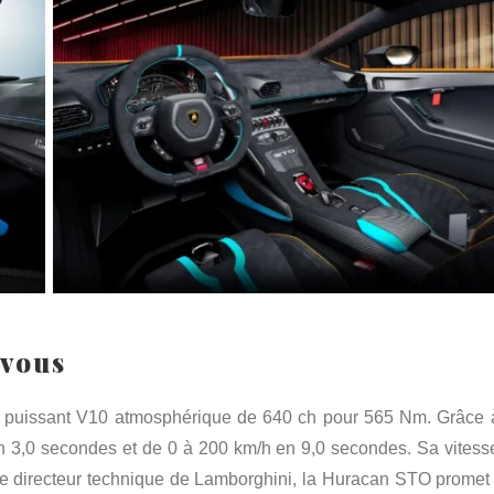
-vous
 puissant V10 atmosphérique de 640 ch pour 565 Nm. Grâce 
 en 3,0 secondes et de 0 à 200 km/h en 9,0 secondes. Sa vitess
, le directeur technique de Lamborghini, la Huracan STO promet