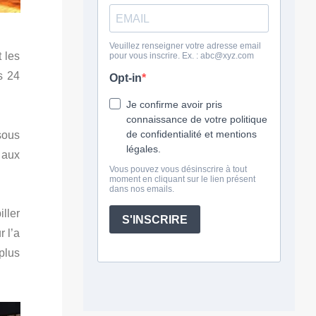
 les
s 24
sous
 aux
iller
r l’a
plus