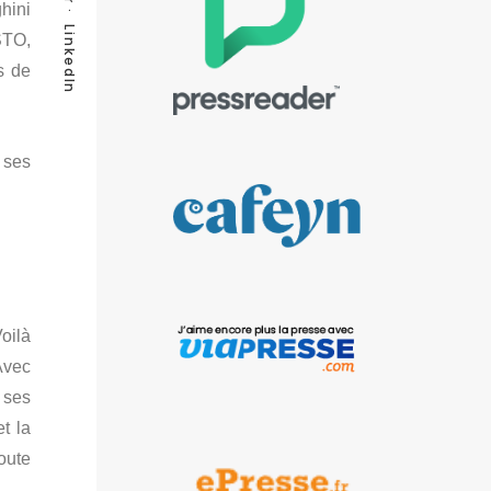
hini
LinkedIn
STO,
s de
 ses
oilà
 Avec
 ses
t la
oute