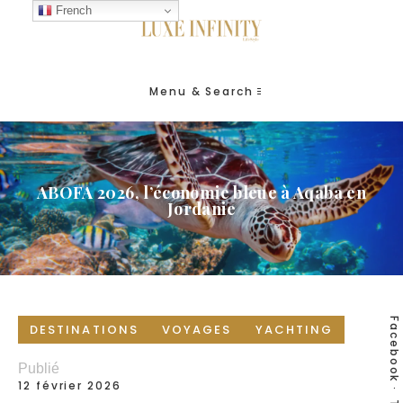
French
Menu & Search
ABOFA 2026, l’économie bleue à Aqaba en
Jordanie
Facebook
DESTINATIONS
VOYAGES
YACHTING
Publié
12 février 2026