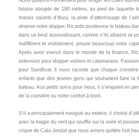
Nous quittons Formentera pour longer les côtes sud-est
falaise abrupte de 190 mètres, au pied de laquelle l
marais salants d’Ibiza, la piste d’atterrissage de l’
réserve notre skipper. Ricardo positionne le bateau dan
dans un bruit assourdissant, comme s’ils allaient se p
indifférent et visiblement, amuse beaucoup notre capi
Après avoir exercé dans le monde de la finance, Ri
extension pour skipper voiliers et catamarans. Passionné
pour SamBoat. Il nous raconte que chaque croisière e
enfants que des jeunes gens qui souhaitent faire la fê
bateau. Aux petits soins pour nous, il s’enquiert en perm
de la croisière ou notre confort à bord.
S’il a principalement navigué au moteur, il choisit d’ut
avec la magie du vent qui souffle sur la voile et pouss
crique de Cala Jondal que nous avions quittée huit heur