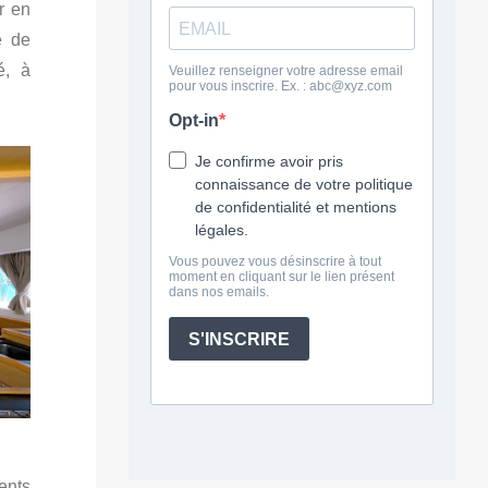
r en
e de
é, à
ents