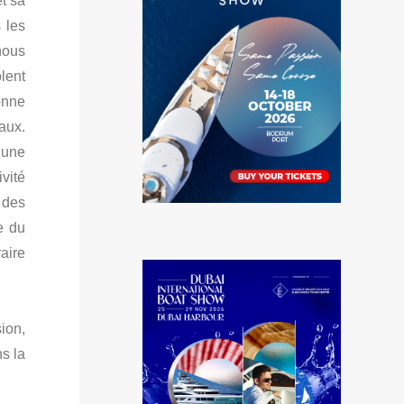
t sa
 les
nous
olent
onne
aux.
 une
ivité
 des
e du
raire
sion,
ns la