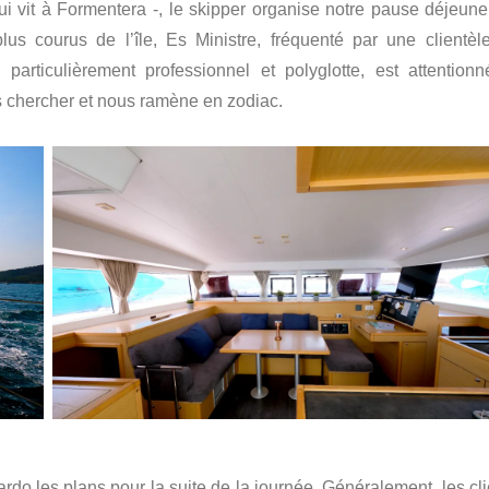
i vit à Formentera -, le skipper organise notre pause déjeune
lus courus de l’île, Es Ministre, fréquenté par une clientèl
 particulièrement professionnel et polyglotte, est attentionn
us chercher et nous ramène en zodiac.
rdo les plans pour la suite de la journée. Généralement, les cli