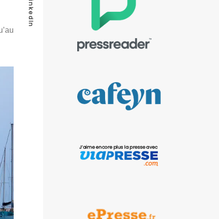
LinkedIn
u’au