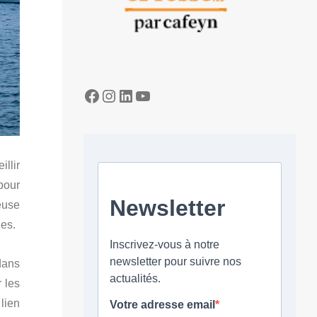
Facebook
Instagram
LinkedIn
YouTube
llir
pour
euse
les.
dans
 les
 lien