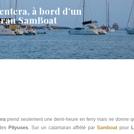
entera, à bord d’un
aran SamBoat
era
prend seulement une demi-heure en ferry mais ne donne q
 des
Pityuses
. Sur un catamaran affrété par
Samboat
pour
L