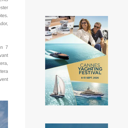
ster
tes.
dor,
on 7
vant
era,
ntera
vent