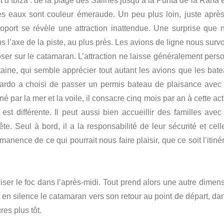
 d’Ibiza : de la plage des Salines jusqu’à la Punta de la Rana e
es eaux sont couleur émeraude. Un peu plus loin, juste après
aéroport se révèle une attraction inattendue. Une surprise que 
s l’axe de la piste, au plus près. Les avions de ligne nous surv
oser sur le catamaran. L’attraction ne laisse généralement pers
taine, qui semble apprécier tout autant les avions que les bate
cardo a choisi de passer un permis bateau de plaisance avec
 par la mer et la voile, il consacre cinq mois par an à cette act
st différente. Il peut aussi bien accueillir des familles avec
te. Seul à bord, il a la responsabilité de leur sécurité et cell
anence de ce qui pourrait nous faire plaisir, que ce soit l’itiné
iliser le foc dans l’après-midi. Tout prend alors une autre dimen
e en silence le catamaran vers son retour au point de départ, da
es plus tôt.