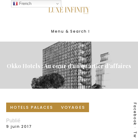
French
Menu & Search
Okko Hotels : Au cœur d’un quartier d’affaires
Facebook
HOTELS PALACES
VOYAGES
Publié
9 juin 2017