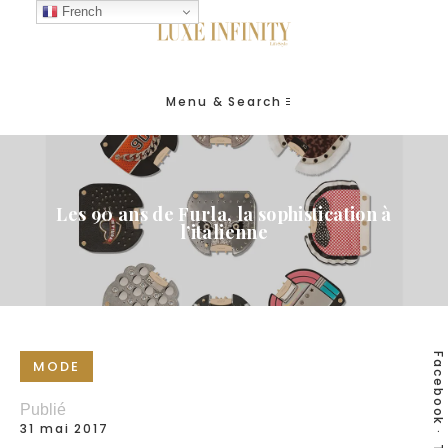
French
Menu & Search
Les 90 ans de Furla, la sophistication à
l’italienne
Facebook
MODE
Publié
31 mai 2017