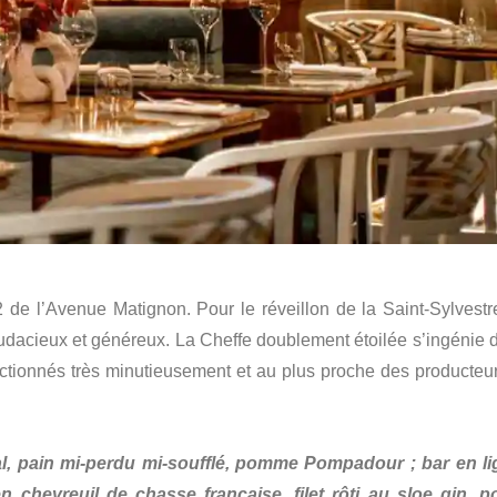
de l’Avenue Matignon. Pour le réveillon de la Saint-Sylvestre
dacieux et généreux. La Cheffe doublement étoilée s’ingénie 
ectionnés très minutieusement et au plus proche des producteur
al, pain mi-perdu mi-soufflé, pomme Pompadour ; bar en li
 chevreuil de chasse française, filet rôti au sloe gin, po