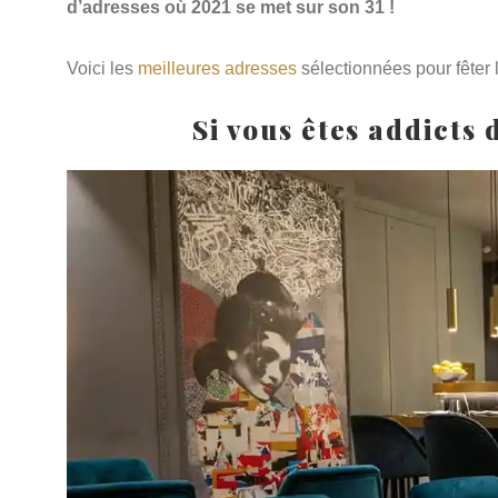
d’adresses où 2021 se met sur son 31 !
Voici les
meilleures adresses
sélectionnées pour fêter 
Si vous êtes addicts