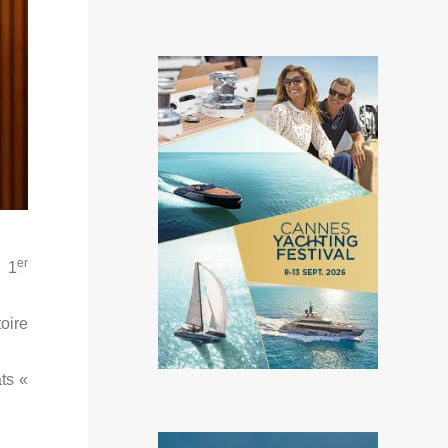
er
e 1
oire
ts «