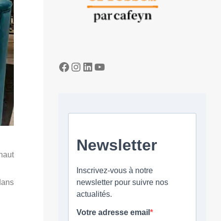
Facebook
Instagram
LinkedIn
YouTube
haut
dans