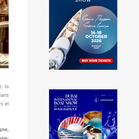
, la
dans
s et
gne,
ire-