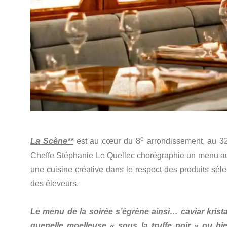
e
La Scène**
est au cœur du 8
arrondissement, au 32 
Cheffe Stéphanie Le Quellec chorégraphie un menu au
une cuisine créative dans le respect des produits sél
des éleveurs.
Le menu de la soirée s’égrène ainsi… caviar krist
quenelle moelleuse « sous la truffe noir » ou bien