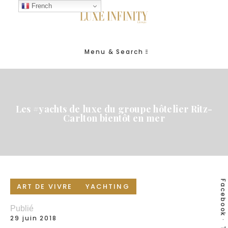
French
Menu & Search
Les #yachts de luxe du groupe hôtelier Ritz-
Carlton bientôt en mer
Facebook
ART DE VIVRE
YACHTING
Publié
29 juin 2018