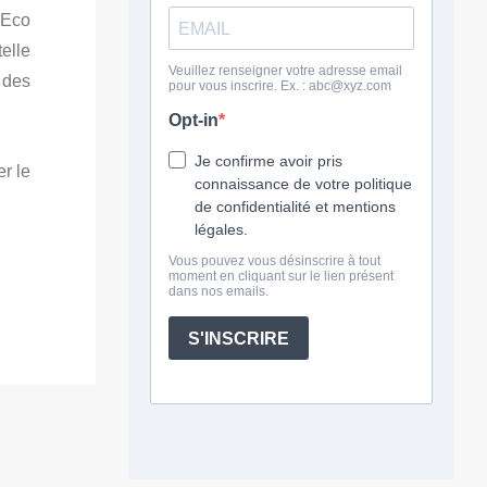
 Eco
elle
é des
er le