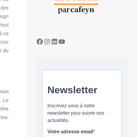
 des
sign
tout
à sa
Facebook
Instagram
LinkedIn
YouTube
rces
r du
tant
. Le
être
bar,