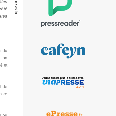
LinkedIn
étés
côté
ques
e du
ation
é et
al de
core
m ou