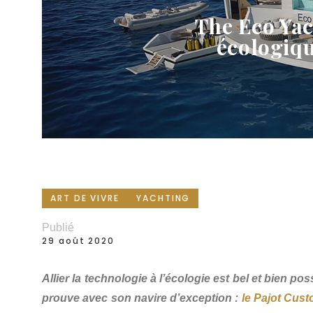
The Eco Yac
écologiqu
ART DE VIVRE
YACHTING
Publié
29 août 2020
Allier la technologie à l’écologie est bel et bien po
prouve avec son navire d’exception :
le Pajot Cus