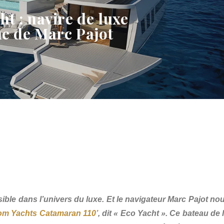
ht : navire de luxe
e de Marc Pajot
ssible dans l’univers du luxe. Et le navigateur Marc Pajot nou
tom Yachts Catamaran 110’
, dit « Eco Yacht ». Ce bateau de 