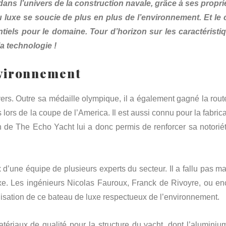
ns l’univers de la construction navale, grâce à ses propri
du luxe se soucie de plus en plus de l’environnement. Et le 
ntiels pour le domaine. Tour d’horizon sur les caractéristi
la technologie !
nvironnement
vers. Outre sa médaille olympique, il a également gagné la rout
 lors de la coupe de l’America. Il est aussi connu pour la fabric
de The Echo Yacht lui a donc permis de renforcer sa notoriét
x d’une équipe de plusieurs experts du secteur. Il a fallu pas m
luxe. Les ingénieurs Nicolas Fauroux, Franck de Rivoyre, ou en
éalisation de ce bateau de luxe respectueux de l’environnement.
tériaux de qualité pour la structure du yacht, dont l’aluminiu