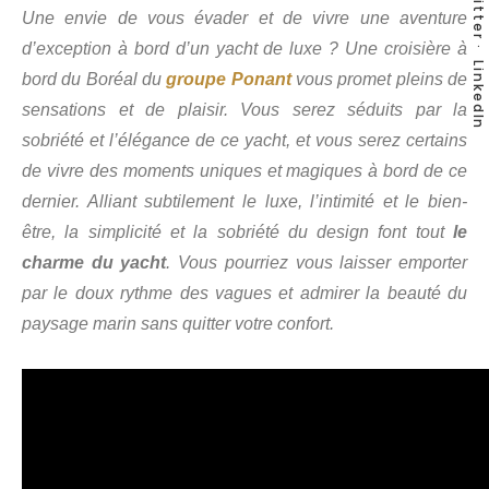
Twitter
Une envie de vous évader et de vivre une aventure
d’exception à bord d’un yacht de luxe ? Une croisière à
LinkedIn
bord du Boréal du
groupe Ponant
vous promet pleins de
sensations et de plaisir. Vous serez séduits par la
sobriété et l’élégance de ce yacht, et vous serez certains
de vivre des moments uniques et magiques à bord de ce
dernier. Alliant subtilement le luxe, l’intimité et le bien-
être, la simplicité et la sobriété du design font tout
le
charme du yacht
. Vous pourriez vous laisser emporter
par le doux rythme des vagues et admirer la beauté du
paysage marin sans quitter votre confort.