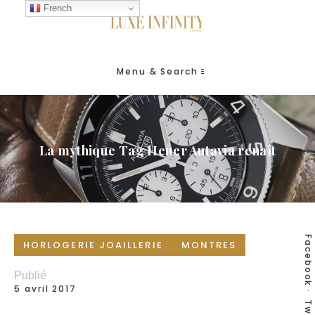
French
Menu & Search
La mythique Tag Heuer Autavia renaît
Facebook
HORLOGERIE JOAILLERIE
MONTRES
Publié
5 avril 2017