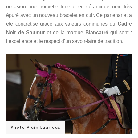
occasion une nouvelle lunette en céramique noir, très
épuré avec un nouveau bracelet en cuir. Ce partenariat a
été concrétisé grâce aux valeurs communes du
Cadre
Noir de Saumur
et de la marque
Blancarré
qui sont :
l’excellence et le respect d’un savoir-faire de tradition.
Photo Alain Laurioux