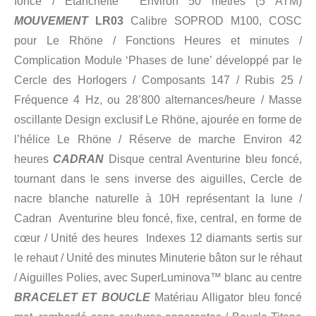
foncé / Étanchéité Environ 50 mètres (5 ATM)
MOUVEMENT
LR03
Calibre SOPROD M100, COSC
pour Le Rhöne / Fonctions Heures et minutes /
Complication Module ‘Phases de lune’ développé par le
Cercle des Horlogers / Composants 147 / Rubis 25 /
Fréquence 4 Hz, ou 28’800 alternances/heure / Masse
oscillante Design exclusif Le Rhöne, ajourée en forme de
l’hélice Le Rhöne / Réserve de marche Environ 42
heures
CADRAN
Disque central Aventurine bleu foncé,
tournant dans le sens inverse des aiguilles, Cercle de
nacre blanche naturelle à 10H représentant la lune /
Cadran Aventurine bleu foncé, fixe, central, en forme de
cœur / Unité des heures Indexes 12 diamants sertis sur
le rehaut / Unité des minutes Minuterie bâton sur le réhaut
/ Aiguilles Polies, avec SuperLuminova™ blanc au centre
BRACELET ET BOUCLE
Matériau Alligator bleu foncé