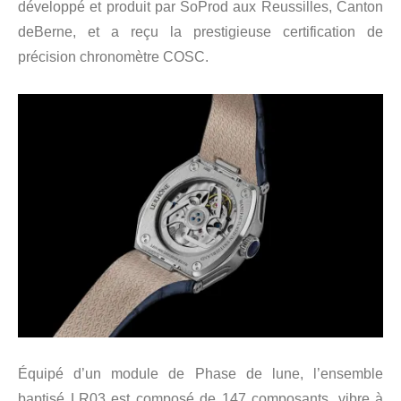
développé et produit par SoProd aux Reussilles, Canton
deBerne, et a reçu la prestigieuse certification de
précision chronomètre COSC.
Équipé d’un module de Phase de lune, l’ensemble
baptisé LR03 est composé de 147 composants, vibre à