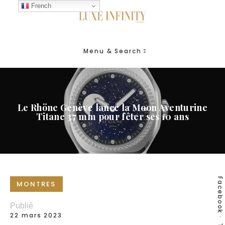
French
Menu & Search
Le Rhöne Genève lance la Moon Aventurine
Titane 37 mm pour fêter ses 10 ans
Facebook
MONTRES
Publié
22 mars 2023