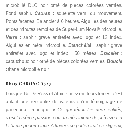
microbillé DLC noir orné de pièces colorées vernies.
Fond saphir.
Cadran
: squelette verni du mouvement.
Ponts facettés. Balancier à 6 heures. Aiguilles des heures
et des minutes remplies de Super-LumiNova® microbillé.
Verre
: saphir gravé antireflet avec logo et 12 index.
Aiguilles en métal microbillé.
Etanchéité
: saphir gravé
antireflet avec logo et index : 50 mètres.
Bracelet
:
caoutchouc noir orné de pièces colorées vernies.
Boucle
: titane microbillé noir.
BR05 CHRONO A523
Lorsque Bell & Ross et Alpine unissent leurs forces, c’est
autant une rencontre de valeurs qu’un témoignage de
partenariat technique. «
Ce qui réunit les deux entités,
c’est la même passion pour la mécanique de précision et
la haute performance. A travers ce partenariat prestigieux,