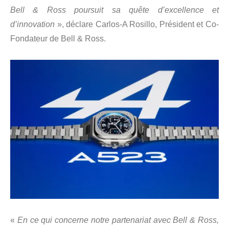
Bell & Ross poursuit sa quête d’excellence et
d’innovation
», déclare Carlos-A Rosillo, Président et Co-
Fondateur de Bell & Ross.
«
En ce qui concerne notre partenariat avec Bell & Ross,