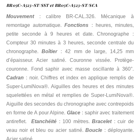
BR05C-A523-ST/SST et BR05C-A523-ST/SCA
Mouvement
: calibre BR-CAL.326. Mécanique à
remontage automatique.
Fonctions
: heures, minutes,
petite seconde à 9 heures et date. Chronographe :
Compteur 30 minutes à 3 heures, seconde centrale du
chronographe.
Boîtier
: 42 mm de large, 14,25 mm
d’épaisseur. Acier satiné. Couronne vissée. Protège-
couronne. Fond saphir avec masse oscillante à 360°.
Cadran
: noir. Chiffres et index en applique remplis de
Super-LumiNova®. Aiguilles des heures et des minutes
squelettées en métal et remplies de Super-LumiNova®.
Aiguille des secondes du chronographe avec contrepoids
en forme de A pour Alpine.
Glace
: saphir avec traitement
antireflet.
Etanchéité
: 100 mètres.
Bracelet
: cuir de
veau noir et bleu ou acier satiné.
Boucle
: déployante.
Acier satiné.