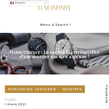
French
Menu & Search
MeisterSinger : La saga et la rétrospective
d’une marque qui n’en a qu’une !
Facebook
HORLOGERIE JOAILLERIE
MONTRES
Publié
1 mars 2021