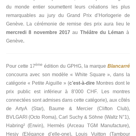
du monde entier soumettent leurs créations les plus
remarquables au jury du Grand Prix d’Horlogerie de
Genève. La cérémonie de remise des prix aura lieu le
mercredi 8 novembre 2017
au
Théâtre du Léman
à
Genève
.
ème
Pour cette 17
édition du GPHG, la marque
Blancarré
concourra avec son modèle « White Square », dans la
catégorie « Petite Aiguille » (
c’est-à-dire
Montres dont le
prix public est inférieur à 8’000 CHF. Les montres
connectées sont admises dans cette catégorie), aux côtés
de ArtyA (Star), Baume & Mercier (Clifton Club),
BVLGARI (Octo Roma), Carl Suchy & Söhne (Waltz N°1),
Habring² (Erwin), Hermès (Arceau TGM Manufacture),
Hesjy (Elégance d’elle-one), Louis Vuitton (Tambour