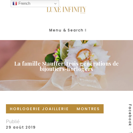
French
Menu & Search
La famille Stauffer: trois générations de
bijoutiers-horlogers
Facebook
HORLOGERIE JOAILLERIE
MONTRES
Publié
29 août 2019