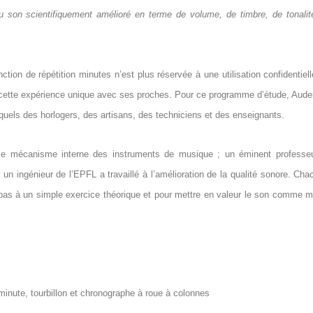
u son scientifiquement amélioré en terme de volume, de timbre, de tonalit
ction de répétition minutes n’est plus réservée à une utilisation confidentiell
tager cette expérience unique avec ses proches. Pour ce programme d’étude, Aud
esquels des horlogers, des artisans, des techniciens et des enseignants.
 le mécanisme interne des instruments de musique ; un éminent professe
n ingénieur de l’EPFL a travaillé à l’amélioration de la qualité sonore. Cha
e pas à un simple exercice théorique et pour mettre en valeur le son comme 
inute, tourbillon et chronographe à roue à colonnes