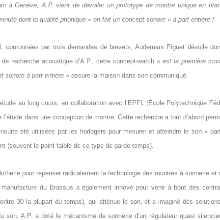
ain à Genève, A.P. vient de dévoiler un prototype de montre unique en tita
minute dont la qualité phonique « en fait un concept sonore » à part entière !
l, couronnées par trois demandes de brevets, Audemars Piguet dévoile do
 de recherche acoustique d’A.P., cette concept-watch «
est la première mon
pt sonore à part entière
» assure la maison dans son communiqué.
’étude au long cours, en collaboration avec l’EPFL (École Polytechnique Féd
 de l’étude dans une conception de montre. Cette recherche a tout d’abord perm
nsuite été utilisées par les horlogers pour mesurer et atteindre le son « parf
nt (souvent le point faible de ce type de garde-temps).
lutherie pour repenser radicalement la technologie des montres à sonnerie et a
La manufacture du Brassus a également innové pour venir à bout des contra
tre 30 la plupart du temps), qui atténue le son, et a imaginé des solutions
n du son, A.P. a doté le mécanisme de sonnerie d’un régulateur quasi silencie