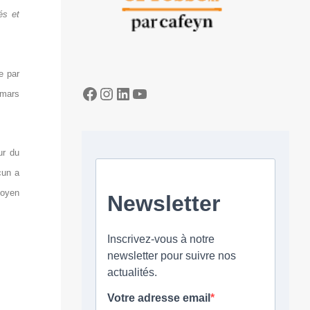
és et
e par
Facebook
Instagram
LinkedIn
YouTube
emars
ur du
cun a
moyen