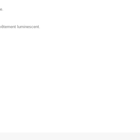
e.
evêtement luminescent.