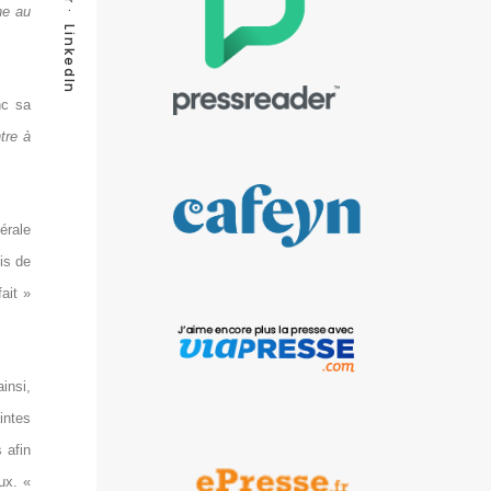
ne au
LinkedIn
nc sa
tre à
érale
is de
ait »
insi,
intes
 afin
ux. «