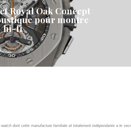
et Royal Oak Concept
oustique pour montre
hi-fi
atch dont cette manufacture familiale et totalement indépendante a le secr