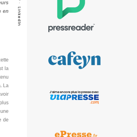
eurs
LinkedIn
n en
ette
t la
tenu
. La
voir
plus
 une
e de