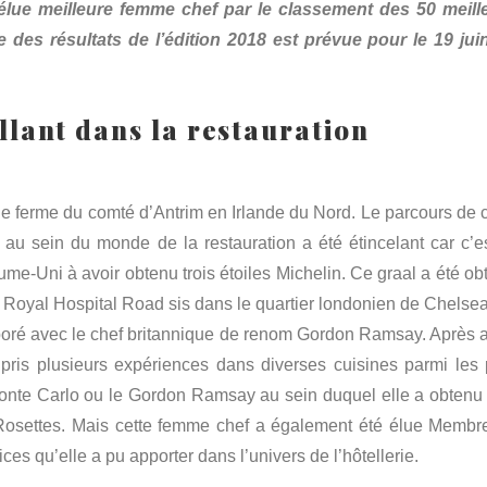
e élue meilleure femme chef par le classement des 50 meill
e des résultats de l’édition 2018 est prévue pour le 19 jui
llant dans la restauration
 ferme du comté d’Antrim en Irlande du Nord. Le parcours de c
au sein du monde de la restauration a été étincelant car c’es
e-Uni à avoir obtenu trois étoiles Michelin. Ce graal a été ob
 Royal Hospital Road sis dans le quartier londonien de Chelsea
laboré avec le chef britannique de renom Gordon Ramsay. Après a
a pris plusieurs expériences dans diverses cuisines parmi les 
Monte Carlo ou le Gordon Ramsay au sein duquel elle a obtenu
Rosettes. Mais cette femme chef a également été élue Membr
es qu’elle a pu apporter dans l’univers de l’hôtellerie.