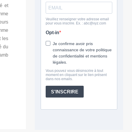
é et
emme
eurs
amme
 les
é du
Lamb