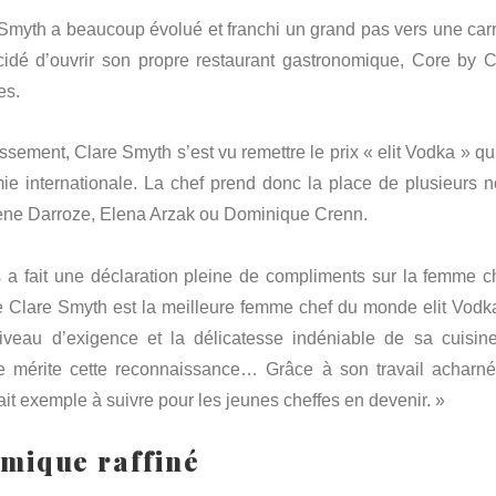
myth a beaucoup évolué et franchi un grand pas vers une carr
cidé d’ouvrir son propre restaurant gastronomique, Core by C
es.
sement, Clare Smyth s’est vu remettre le prix « elit Vodka » qui
mie internationale. La chef prend donc la place de plusieurs 
ne Darroze, Elena Arzak ou Dominique Crenn.
s a fait une déclaration pleine de compliments sur la femme ch
 Clare Smyth est la meilleure femme chef du monde elit Vodk
veau d’exigence et la délicatesse indéniable de sa cuisin
lle mérite cette reconnaissance… Grâce à son travail acharné
fait exemple à suivre pour les jeunes cheffes en devenir. »
omique raffiné