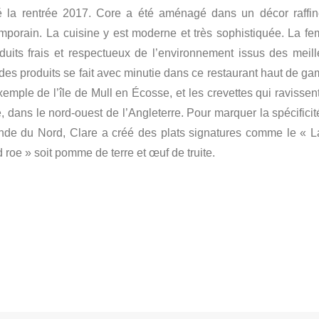
é la rentrée 2017. Core a été aménagé dans un décor raffin
mporain. La cuisine y est moderne et très sophistiquée. La f
uits frais et respectueux de l’environnement issus des meill
des produits se fait avec minutie dans ce restaurant haut de g
mple de l’île de Mull en Écosse, et les crevettes qui ravissent
 dans le nord-ouest de l’Angleterre. Pour marquer la spécificit
rlande du Nord, Clare a créé des plats signatures comme le « 
 roe » soit pomme de terre et œuf de truite.