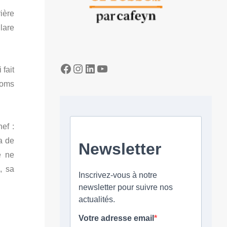
ière
lare
Facebook
Instagram
LinkedIn
YouTube
 fait
noms
ef :
a de
e ne
, sa