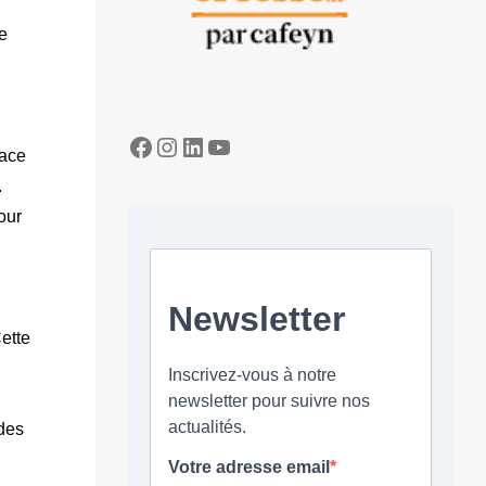
e
Facebook
Instagram
LinkedIn
YouTube
pace
.
our
Cette
des