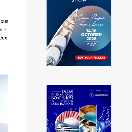
nous
n e-
ieux