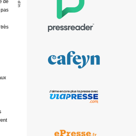
ce de
 pas
très
aux
s
vent