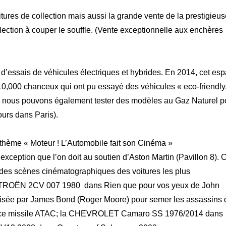
ures de collection mais aussi la grande vente de la prestigieus
lection à couper le souffle. (Vente exceptionnelle aux enchères
 d’essais de véhicules électriques et hybrides. En 2014, cet es
 10,000 chanceux qui ont pu essayé des véhicules « eco-friendly
s, nous pouvons également tester des modèles au Gaz Naturel p
ours dans Paris).
 thème « Moteur ! L’Automobile fait son Cinéma »
exception que l’on doit au soutien d’Aston Martin (Pavillon 8). 
ndes scènes cinématographiques des voitures les plus
a CITROËN 2CV 007 1980 dans Rien que pour vos yeux de John
lisée par James Bond (Roger Moore) pour semer les assassins 
lance missile ATAC; la CHEVROLET Camaro SS 1976/2014 dans