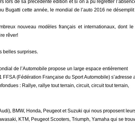
urs lors de sa précédente édition et si on a pu regretter l’absen
u Bugatti cette année, le mondial de l’auto 2016 ne désemplit
ombreux nouveau modèles français et internationaux, dont le 
re rêver!
 belles surprises.
ondial de l’Automobile propose un large espace entièrement
il1 FFSA (Fédération Française du Sport Automobile) s’adresse 
ues : Rallye, rallye tout terrain, circuit, circuit tout terrain,
(Audi), BMW, Honda, Peugeot et Suzuki qui nous proposent leur
Kawasaki, KTM, Peugeot Scooters, Triumph, Yamaha qui se trou