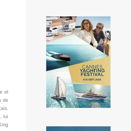
e et
s de
ais.
 lui
King