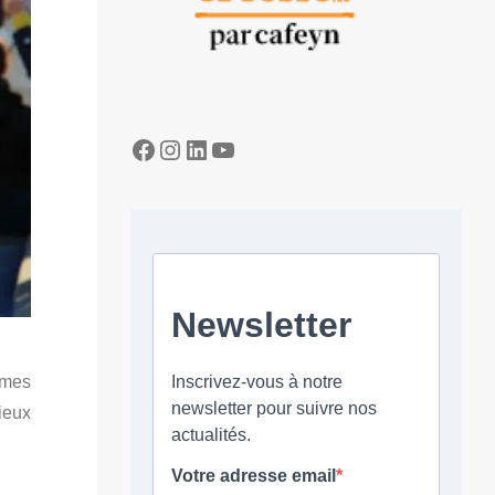
Facebook
Instagram
LinkedIn
YouTube
mmes
ieux