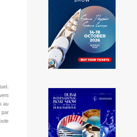
uel.
vers
s
au
 par
oute