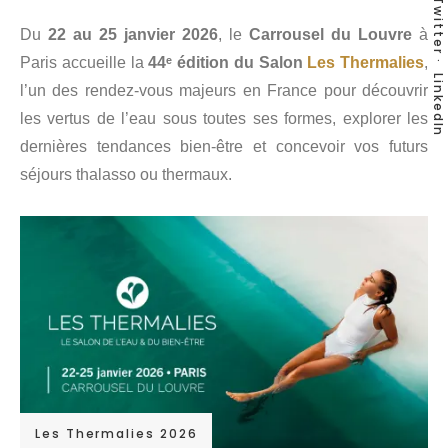
Twitter
Du
22 au 25 janvier 2026
, le
Carrousel du Louvre
à
Paris accueille la
44ᵉ édition du Salon
Les Thermalies
,
LinkedIn
l’un des rendez-vous majeurs en France pour découvrir
les vertus de l’eau sous toutes ses formes, explorer les
dernières tendances bien-être et concevoir vos futurs
séjours thalasso ou thermaux.
Les Thermalies 2026