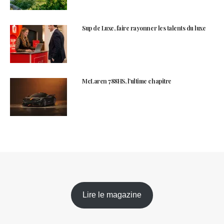
Sup de Luxe, faire rayonner les talents du luxe
McLaren 788HS, l’ultime chapitre
Lire le magazine