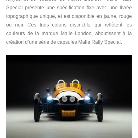
Special présente une spécification fixe avec une livrée
topographique unique, et est disponible en jaune, rouge
ou noir. Ces trois coloris distinctifs, qui reflètent les
couleurs de la marque Malle London, aboutissent à la
création d’une série de capsules Malle Rally Special.