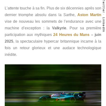
Twitter
L’attente touche à sa fin. Plus de six décennies après son
dernier triomphe absolu dans la Sarthe,
Aston Martin
LinkedIn
vise de nouveau les sommets de l’endurance avec une
machine d’exception : la
Valkyrie
. Pour sa première
participation aux mythiques
24 Heures du Mans
– juin
2025
, la spectaculaire hypercar britannique incarne à la
fois un retour glorieux et une audace technologique
inédite.