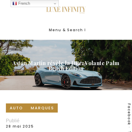
French
Menu & Search
Aston Martin révèle la DB12 Volante Palm
Beach Edition
Facebook
AUTO
MARQUES
Publié
28 mai 2025