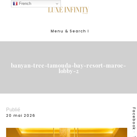
French
Menu & Search
banyan-tree-tamouda-bay-resort-maroc-
lobby-2
Publié
Facebook
20 mai 2026