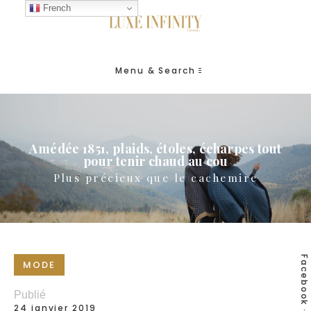
French
Menu & Search
Amédée 1851, plaids, étoles, écharpes tout
pour tenir chaud au cou
Plus précieux que le cachemire
Facebook
MODE
Publié
24 janvier 2019