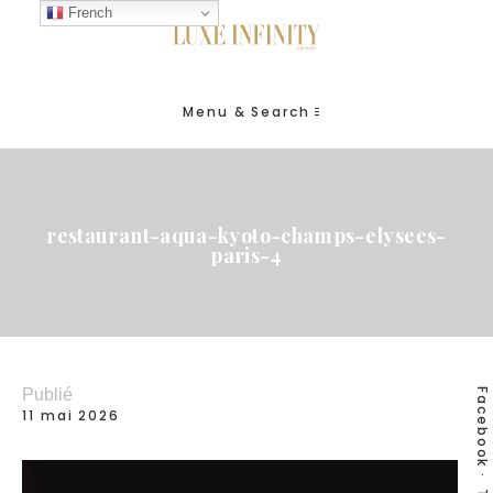
French
Menu & Search
restaurant-aqua-kyoto-champs-elysees-
paris-4
Publié
Facebook
11 mai 2026