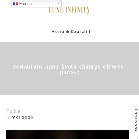
French
Menu & Search
restaurant-aqua-kyoto-champs-elysees-
paris-3
Publié
Facebook
11 mai 2026