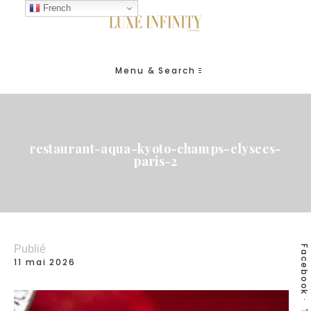
French
Menu & Search
restaurant-aqua-kyoto-champs-elysees-
paris-2
Publié
Facebook
11 mai 2026