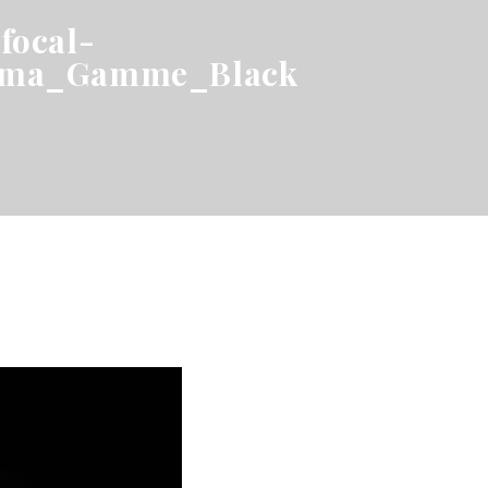
focal-
ema_Gamme_Black