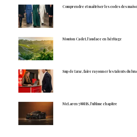
Comprendre et maîtriser les codes des maiso
Mouton Cadet, l’audace en héritage
Sup de Luxe, faire rayonner les talents du lux
McLaren 788HS, l’ultime chapitre