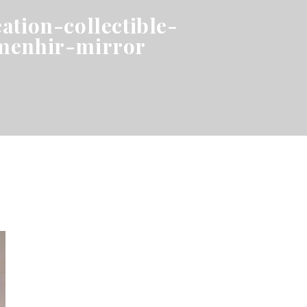
ation-collectible-
menhir-mirror