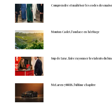
Comprendre et maîtriser les codes des maiso
Mouton Cadet, l’audace en héritage
Sup de Luxe, faire rayonner les talents du lux
McLaren 788HS, l’ultime chapitre