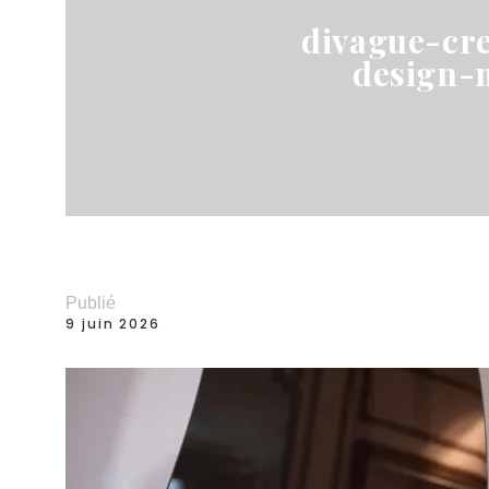
divague-cre
design-
Publié
9 juin 2026